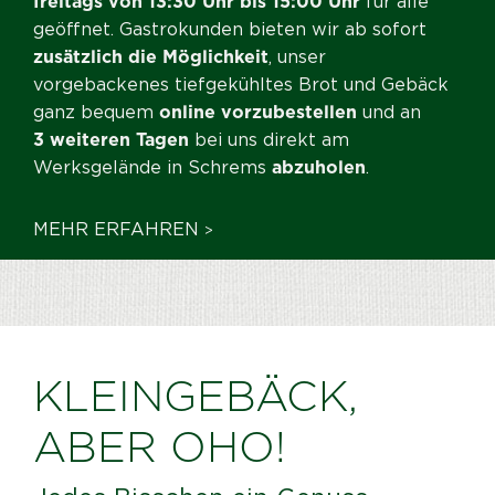
freitags von 13:30 Uhr bis 15:00 Uhr
für alle
geöffnet. Gastrokunden bieten wir ab sofort
zusätzlich die Möglichkeit
, unser
vorgebackenes tiefgekühltes Brot und Gebäck
ganz bequem
online vorzubestellen
und an
3 weiteren Tagen
bei uns direkt am
Werksgelände in Schrems
abzuholen
.
MEHR ERFAHREN
>
KLEINGEBÄCK,
ABER OHO!