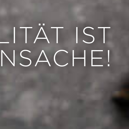
ITÄT IST
NSACHE!